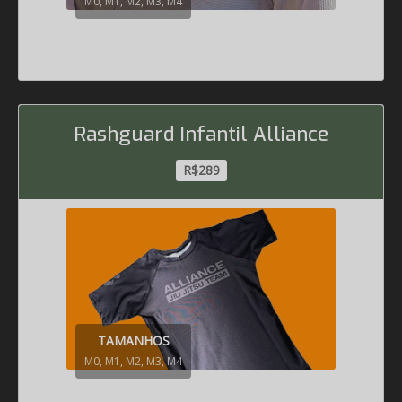
M0, M1, M2, M3, M4
Rashguard Infantil Alliance
R$289
TAMANHOS
M0, M1, M2, M3, M4