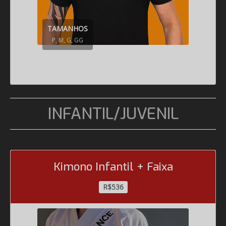
TAMANHOS
P, M, G, GG
INFANTIL/JUVENIL
Kimono Infantil + Faixa
R$536