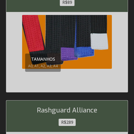
R$89
TAMANHOS
A0, A1, A2, A3, A4
Rashguard Alliance
R$289